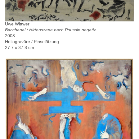
Uwe Wittwer
Bacchanal / Hirtenszene nach Poussin negativ
2008
Heliogravüre / Pinselätzung
27.7 x 37.8 cm