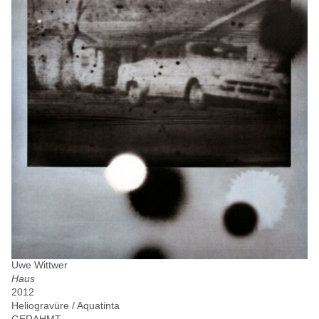
Uwe Wittwer
Haus
2012
Heliogravüre / Aquatinta
GERAHMT