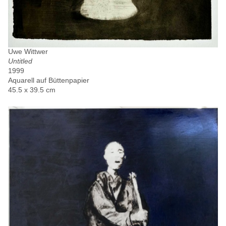
Uwe Wittwer
Untitled
1999
Aquarell auf Büttenpapier
45.5 x 39.5 cm