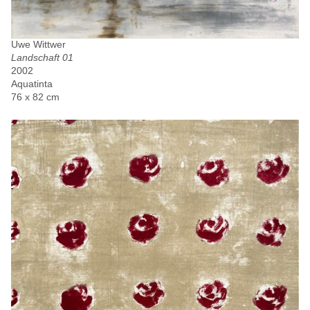
Uwe Wittwer
Landschaft 01
2002
Aquatinta
76 x 82 cm