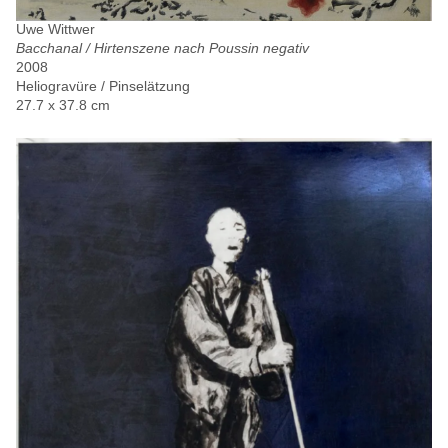
Uwe Wittwer
Bacchanal / Hirtenszene nach Poussin negativ
2008
Heliogravüre / Pinselätzung
27.7 x 37.8 cm