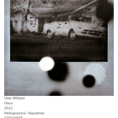
Uwe Wittwer
Haus
2012
Heliogravüre / Aquatinta
GERAHMT