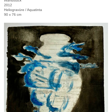
Wandstück
2012
Heliogravüre / Aquatinta
90 x 76 cm