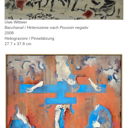
Uwe Wittwer
Bacchanal / Hirtenszene nach Poussin negativ
2008
Heliogravüre / Pinselätzung
27.7 x 37.8 cm