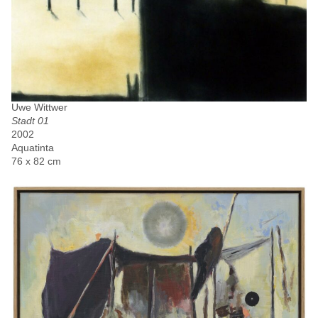
Uwe Wittwer
Stadt 01
2002
Aquatinta
76 x 82 cm