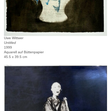
Uwe Wittwer
Untitled
1999
Aquarell auf Büttenpapier
45.5 x 39.5 cm