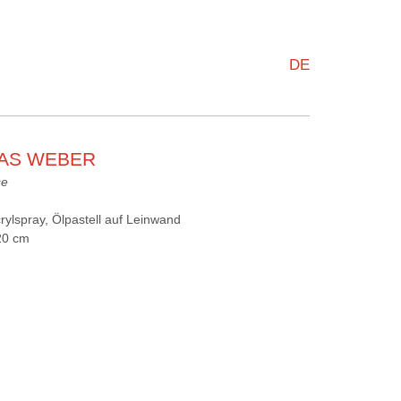
DE
IAS WEBER
se
crylspray, Ölpastell auf Leinwand
20 cm