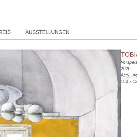
REIS
AUSSTELLUNGEN
TOB
Vorspei
2020
Acryl, A
180 x 1