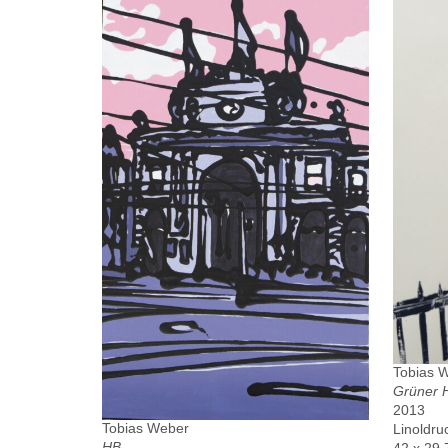
Tobias 
Grüner 
2013
Tobias Weber
Linoldru
HB
42 x 29.