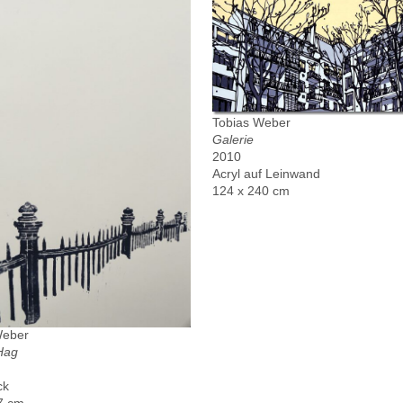
Tobias Weber
Galerie
2010
Acryl auf Leinwand
124 x 240 cm
Weber
Hag
ck
7 cm