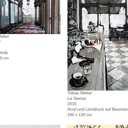
Weber
l
hnik
00 cm
Tobias Weber
La Stanza
2015
Acryl und Linoldruck auf Baumwol
180 x 120 cm