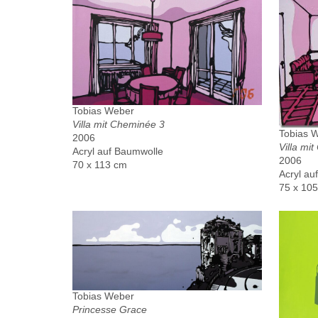
Tobias Weber
Villa mit Cheminée 3
Tobias 
2006
Villa mi
Acryl auf Baumwolle
2006
70 x 113 cm
Acryl au
75 x 10
Tobias Weber
Princesse Grace