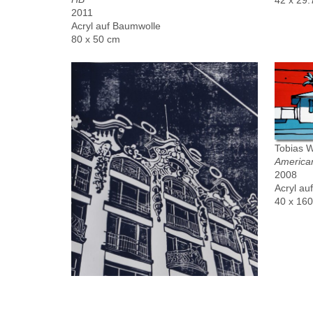
2011
Acryl auf Baumwolle
80 x 50 cm
Tobias 
America
2008
Acryl au
40 x 16