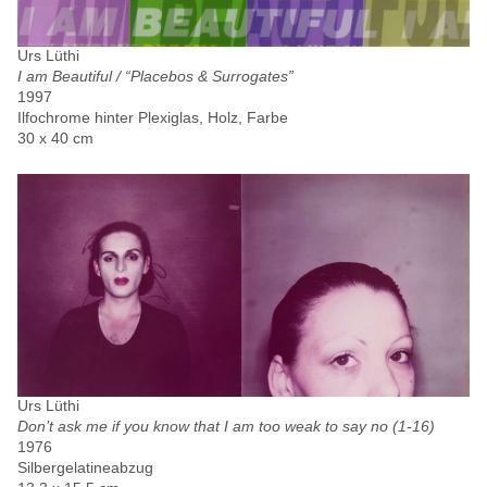
Urs Lüthi
I am Beautiful / “Placebos & Surrogates”
1997
Ilfochrome hinter Plexiglas, Holz, Farbe
30 x 40 cm
Urs Lüthi
Don’t ask me if you know that I am too weak to say no (1-16)
1976
Silbergelatineabzug