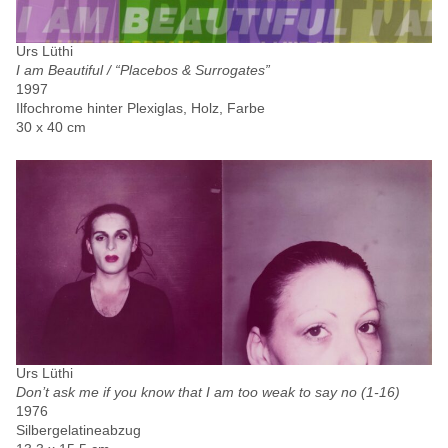
Urs Lüthi
I am Beautiful / “Placebos & Surrogates”
1997
Ilfochrome hinter Plexiglas, Holz, Farbe
30 x 40 cm
Urs Lüthi
Don’t ask me if you know that I am too weak to say no (1-16)
1976
Silbergelatineabzug