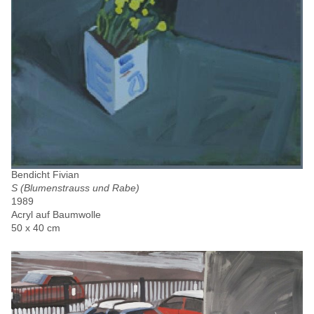
Bendicht Fivian
S (Blumenstrauss und Rabe)
1989
Acryl auf Baumwolle
50 x 40 cm