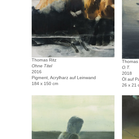
Thomas Ritz
Thomas 
Ohne Titel
O.T.
2016
2018
Pigment, Acrylharz auf Leinwand
Öl auf P
184 x 150 cm
26 x 21