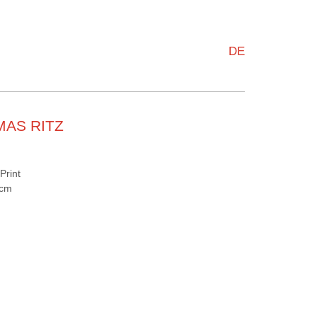
DE
AS RITZ
Print
 cm