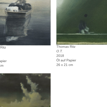
Thomas Ritz
Ritz
O.T.
2018
Öl auf Papier
apier
26 x 21 cm
 cm