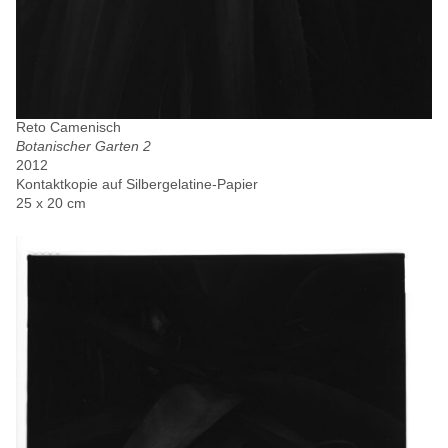
Reto Camenisch
Botanischer Garten 2
2012
Kontaktkopie auf Silbergelatine-Papier
25 x 20 cm