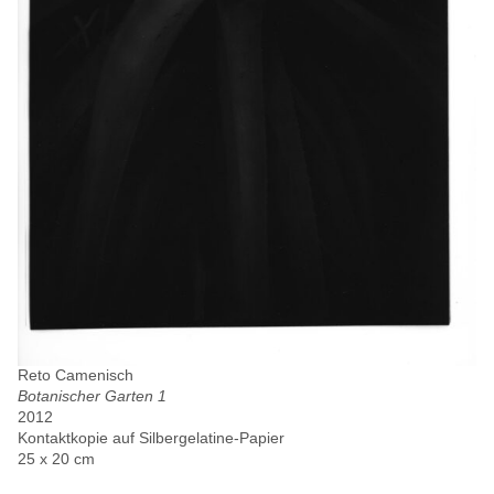
Reto Camenisch
Botanischer Garten 1
2012
Kontaktkopie auf Silbergelatine-Papier
25 x 20 cm