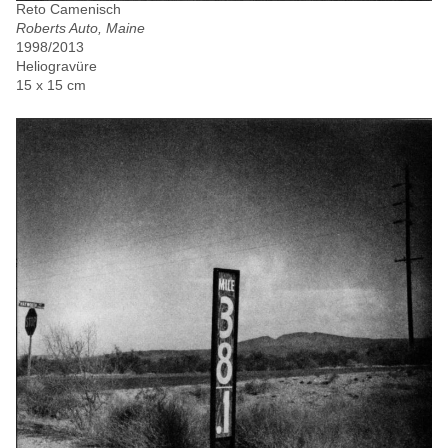
Reto Camenisch
Roberts Auto, Maine
1998/2013
Heliogravüre
15 x 15 cm