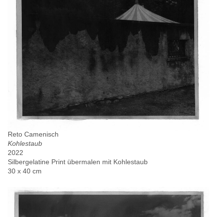
Reto Camenisch
Kohlestaub
2022
Silbergelatine Print übermalen mit Kohlestaub
30 x 40 cm