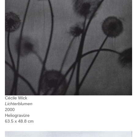
Cécile Wick
Lichterblumen
2000
Heliogravüre
63.5 x 48.8 cm