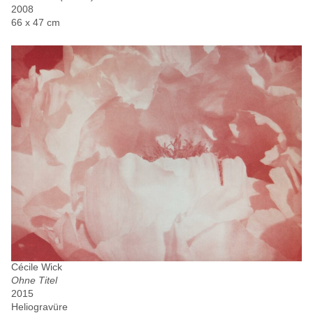
2008
66 x 47 cm
Cécile Wick
Ohne Titel
2015
Heliogravüre