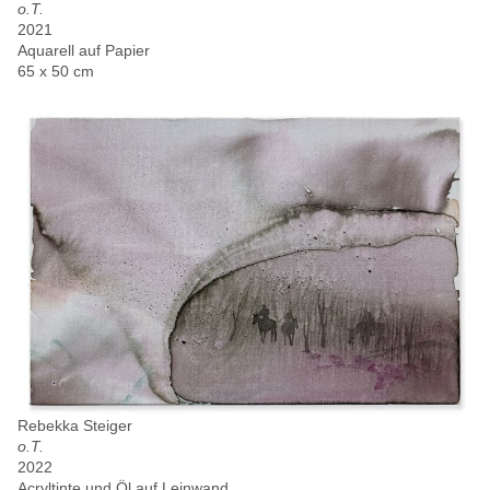
o.T.
2021
Aquarell auf Papier
65 x 50 cm
Rebekka Steiger
o.T.
2022
Acryltinte und Öl auf Leinwand