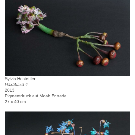
Sylvia Hostettler
Häxäbäsä 4
2013
Pigmentdruck auf Moab Entrada
27 x 40 cm