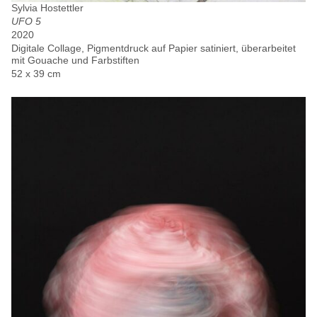
Sylvia Hostettler
UFO 5
2020
Digitale Collage, Pigmentdruck auf Papier satiniert, überarbeitet
mit Gouache und Farbstiften
52 x 39 cm