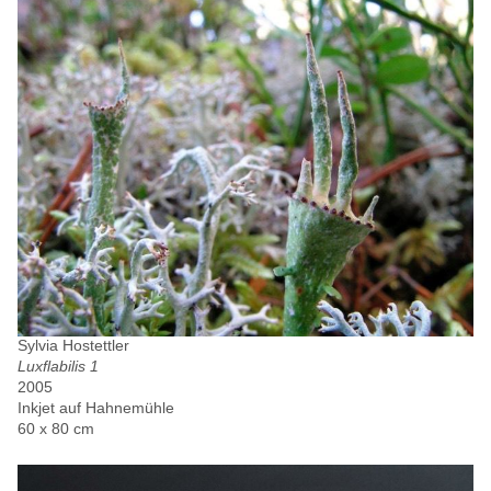
Sylvia Hostettler
Luxflabilis 1
2005
Inkjet auf Hahnemühle
60 x 80 cm