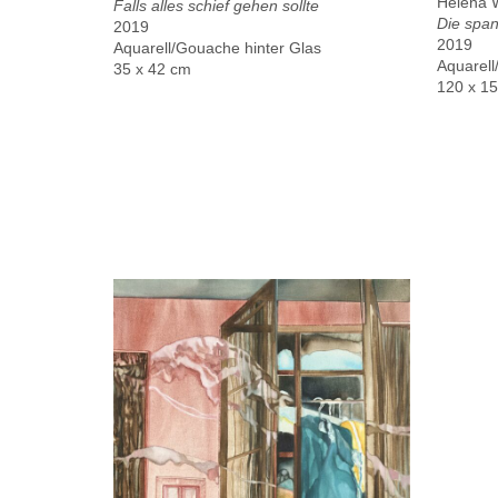
Helena W
Falls alles schief gehen sollte
Die spa
2019
2019
Aquarell/Gouache hinter Glas
Aquarel
35 x 42 cm
120 x 1