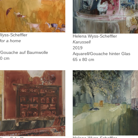
yss-Scheffler
Helena Wyss-Scheffler
for a home
Karussell
2019
l/Gouache auf Baumwolle
Aquarell/Gouache hinter Glas
50 cm
65 x 80 cm