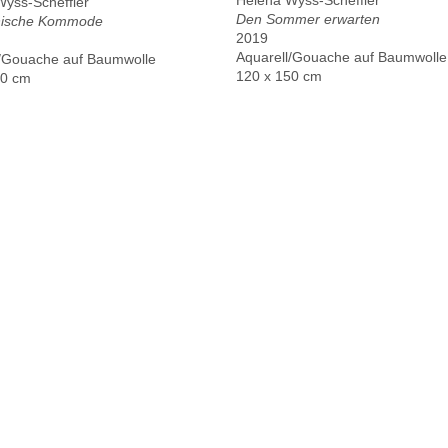
Helena Wyss-Scheffler
yss-Scheffler
Den Sommer erwarten
nische Kommode
2019
Aquarell/Gouache auf Baumwolle
l/Gouache auf Baumwolle
120 x 150 cm
50 cm