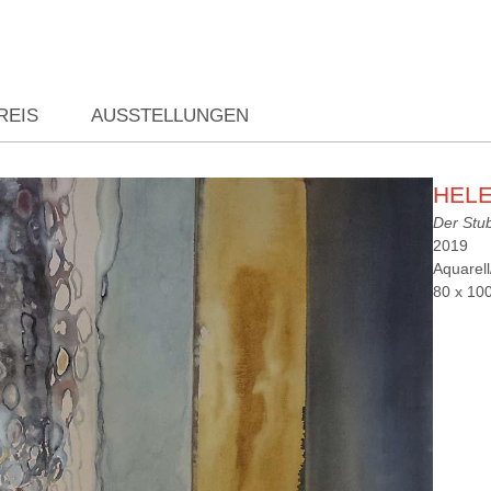
REIS
AUSSTELLUNGEN
HEL
Der St
2019
Aquarel
80 x 10