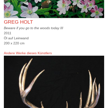
GREG HOLT
Beware if you go to the woods today III
2011
Öl auf Leinwand
200 x 220 cm
Andere Werke dieses Künstlers