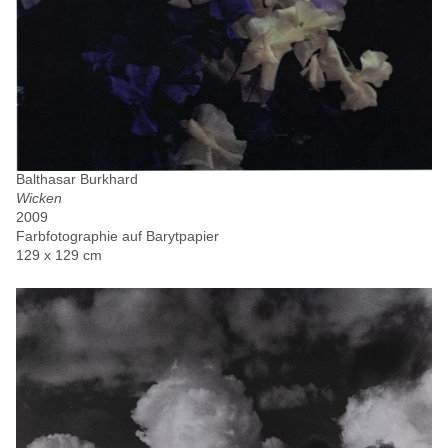
Balthasar Burkhard
Wicken
2009
Farbfotographie auf Barytpapier
129 x 129 cm