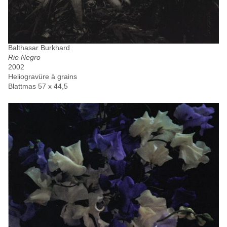
Balthasar Burkhard
Rio Negro
2002
Heliogravüre à grains
Blattmas 57 x 44,5